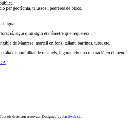
pública.
ó per geotècnia, talussos i pedreres de blocs.
 d'aigua.
ració, sigui quin sigui el diàmetre que requereixi.
ible de Manresa: martell en fons, tallant, barrines, tubs, etc...
 alta disponibilitat de recanvis, li garanteix una reparació en el menor
NDA
ots els drets són reservats. Designed by
Facilweb.cat
.