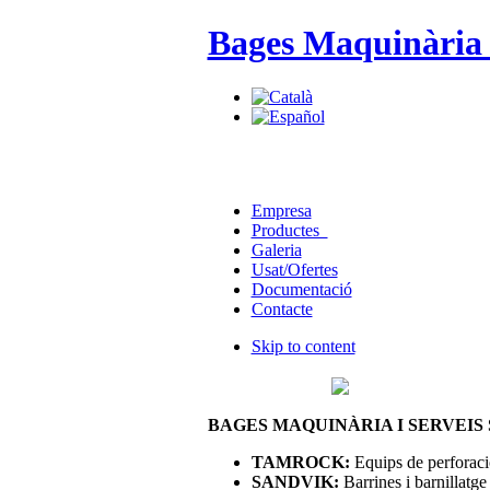
Bages Maquinària i
Empresa
Productes
Galeria
Usat/Ofertes
Documentació
Contacte
Skip to content
BAGES MAQUINÀRIA I SERVEIS S
TAMROCK:
Equips de perforació
SANDVIK:
Barrines i barnillatge