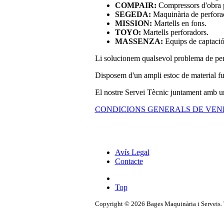
COMPAIR:
Compressors d'obra 
SEGEDA:
Maquinària de perforaci
MISSION:
Martells en fons.
TOYO:
Martells perforadors.
MASSENZA:
Equips de captació
Li solucionem qualsevol problema de perfo
Disposem d'un ampli estoc de material fung
El nostre Servei Tècnic juntament amb una
CONDICIONS GENERALS DE VE
Avís Legal
Contacte
Top
Copyright © 2026 Bages Maquinària i Serveis. T